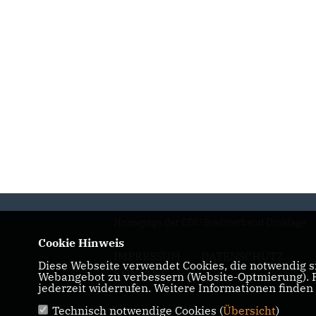
Homepage der CDU Stadtverband Dinklage
Cookie Hinweis
IMPRESSUM
DATENSCHUTZ
Diese Webseite verwendet Cookies, die notwendig si
KONTAKT
Webangebot zu verbessern (Website-Optmierung). Fü
jederzeit widerrufen. Weitere Informationen finden
Technisch notwendige Cookies (
Übersicht
)