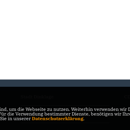
Stadt Dinklage
CD
nd, um die Webseite zu nutzen. Weiterhin verwenden wir Di
r die Verwendung bestimmter Dienste, benötigen wir Ihre 
CDU Kreisverband Vechta
 Sie in unserer
Datenschutzerklärung
.