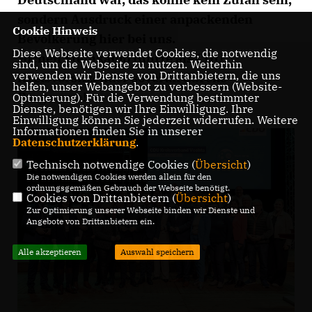
sondern Ausdruck einer anpackenden
Cookie Hinweis
Bevölkerung hier bei uns.
Diese Webseite verwendet Cookies, die notwendig
Jochen Steinkamp führte als CDU
sind, um die Webseite zu nutzen. Weiterhin
verwenden wir Dienste von Drittanbietern, die uns
Kreisvorsitzender soverän durchs
helfen, unser Webangebot zu verbessern (Website-
Programm!
Optmierung). Für die Verwendung bestimmter
Dienste, benötigen wir Ihre Einwilligung. Ihre
Einwilligung können Sie jederzeit widerrufen. Weitere
Informationen finden Sie in unserer
Datenschutzerklärung
.
Technisch notwendige Cookies (
Übersicht
)
Die notwendigen Cookies werden allein für den
ordnungsgemäßen Gebrauch der Webseite benötigt.
Cookies von Drittanbietern (
Übersicht
)
Zur Optimierung unserer Webseite binden wir Dienste und
Angebote von Drittanbietern ein.
Alle akzeptieren
Auswahl speichern